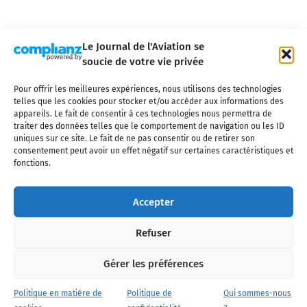
Le Journal de l'Aviation se
soucie de votre vie privée
Pour offrir les meilleures expériences, nous utilisons des technologies
Qui sommes-nous ?
Nous contacter
Partenaires
telles que les cookies pour stocker et/ou accéder aux informations des
Mentions légales
CGV
Politique de confidentialité
Cookies
appareils. Le fait de consentir à ces technologies nous permettra de
traiter des données telles que le comportement de navigation ou les ID
uniques sur ce site. Le fait de ne pas consentir ou de retirer son
consentement peut avoir un effet négatif sur certaines caractéristiques et
fonctions.
Copyright © 2025 LE JOURNAL DE L'AVIATION
- tous droits réservés - Le
Journal de l'Aviation, média français de référence couvrant l'actualité de
Accepter
l'industrie aéronautique, l'aviation commerciale, l'aviation d'affaires, les
services MRO et après-vente, le financement et la location d'aéronefs
Refuser
civils, l'aéronautique de défense et l'industrie spatiale. Toute reproduction,
totale ou partielle et sous quelque forme ou support que ce soit, est
interdite sans autorisation écrite spécifique du Journal de l’Aviation.
Gérer les préférences
Politique en matière de
Politique de
Qui sommes-nous