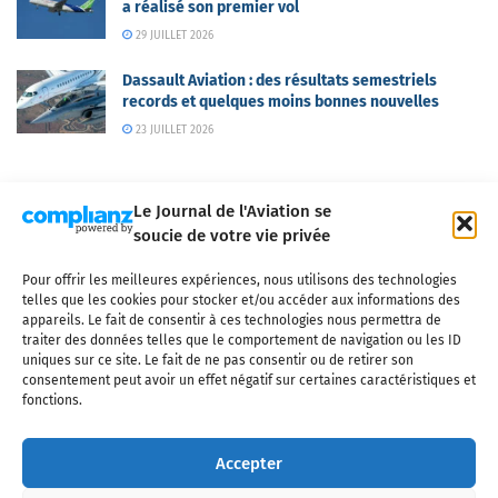
a réalisé son premier vol
29 JUILLET 2026
Dassault Aviation : des résultats semestriels
records et quelques moins bonnes nouvelles
23 JUILLET 2026
Le Journal de l'Aviation se
soucie de votre vie privée
Pour offrir les meilleures expériences, nous utilisons des technologies
Qui sommes-nous ?
Nous contacter
Partenaires
telles que les cookies pour stocker et/ou accéder aux informations des
Mentions légales
CGV
Politique de confidentialité
Cookies
appareils. Le fait de consentir à ces technologies nous permettra de
traiter des données telles que le comportement de navigation ou les ID
uniques sur ce site. Le fait de ne pas consentir ou de retirer son
consentement peut avoir un effet négatif sur certaines caractéristiques et
fonctions.
Copyright © 2025 LE JOURNAL DE L'AVIATION
- tous droits réservés - Le
Journal de l'Aviation, média français de référence couvrant l'actualité de
Accepter
l'industrie aéronautique, l'aviation commerciale, l'aviation d'affaires, les
services MRO et après-vente, le financement et la location d'aéronefs