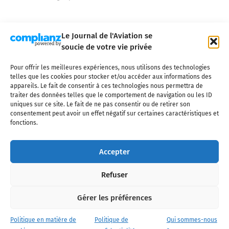
Le Journal de l'Aviation se
soucie de votre vie privée
Pour offrir les meilleures expériences, nous utilisons des technologies
Qui sommes-nous ?
Nous contacter
Partenaires
telles que les cookies pour stocker et/ou accéder aux informations des
Mentions légales
CGV
Politique de confidentialité
Cookies
appareils. Le fait de consentir à ces technologies nous permettra de
traiter des données telles que le comportement de navigation ou les ID
uniques sur ce site. Le fait de ne pas consentir ou de retirer son
consentement peut avoir un effet négatif sur certaines caractéristiques et
fonctions.
Copyright © 2025 LE JOURNAL DE L'AVIATION
- tous droits réservés - Le
Journal de l'Aviation, média français de référence couvrant l'actualité de
Accepter
l'industrie aéronautique, l'aviation commerciale, l'aviation d'affaires, les
services MRO et après-vente, le financement et la location d'aéronefs
Refuser
civils, l'aéronautique de défense et l'industrie spatiale. Toute reproduction,
totale ou partielle et sous quelque forme ou support que ce soit, est
interdite sans autorisation écrite spécifique du Journal de l’Aviation.
Gérer les préférences
Politique en matière de
Politique de
Qui sommes-nous