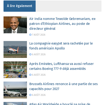
À lire également
Air India nomme Tewolde Gebremariam, ex-
patron d’Ethiopian Airlines, au poste de
directeur général
7 AOÛT 2026
La compagnie easyJet sera rachetée par le
fonds américain Apollo
6 AOÛT 2026
Après Emirates, Lufthansa va aussi refuser
certains Boeing 777-9 déjà assemblés
6 AOÛT 2026
Brussels Airlines renonce à une partie de ses
capacités pour 2027
6 AOÛT 2026
Atlas Air Worldwide a bouclé sa prise de