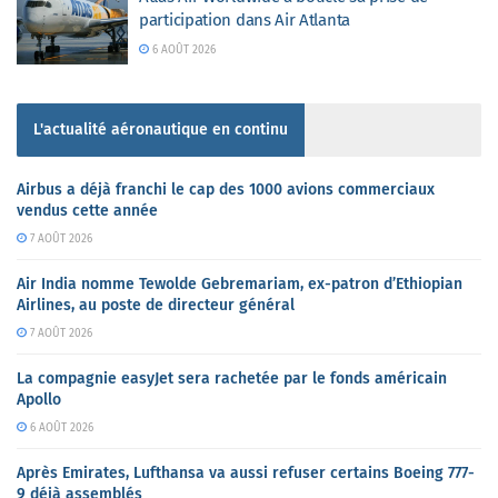
participation dans Air Atlanta
6 AOÛT 2026
L'actualité aéronautique en continu
Airbus a déjà franchi le cap des 1000 avions commerciaux
vendus cette année
7 AOÛT 2026
Air India nomme Tewolde Gebremariam, ex-patron d’Ethiopian
Airlines, au poste de directeur général
7 AOÛT 2026
La compagnie easyJet sera rachetée par le fonds américain
Apollo
6 AOÛT 2026
Après Emirates, Lufthansa va aussi refuser certains Boeing 777-
9 déjà assemblés