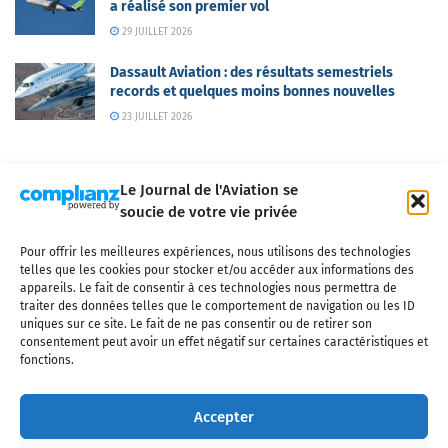
a réalisé son premier vol
29 JUILLET 2026
Dassault Aviation : des résultats semestriels
records et quelques moins bonnes nouvelles
23 JUILLET 2026
Le Journal de l'Aviation se
soucie de votre vie privée
Pour offrir les meilleures expériences, nous utilisons des technologies
Qui sommes-nous ?
Nous contacter
Partenaires
telles que les cookies pour stocker et/ou accéder aux informations des
Mentions légales
CGV
Politique de confidentialité
Cookies
appareils. Le fait de consentir à ces technologies nous permettra de
traiter des données telles que le comportement de navigation ou les ID
uniques sur ce site. Le fait de ne pas consentir ou de retirer son
consentement peut avoir un effet négatif sur certaines caractéristiques et
fonctions.
Copyright © 2025 LE JOURNAL DE L'AVIATION
- tous droits réservés - Le
Journal de l'Aviation, média français de référence couvrant l'actualité de
Accepter
l'industrie aéronautique, l'aviation commerciale, l'aviation d'affaires, les
services MRO et après-vente, le financement et la location d'aéronefs