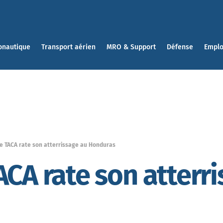
onautique
Transport aérien
MRO & Support
Défense
Emplo
e TACA rate son atterrissage au Honduras
ACA rate son atterr