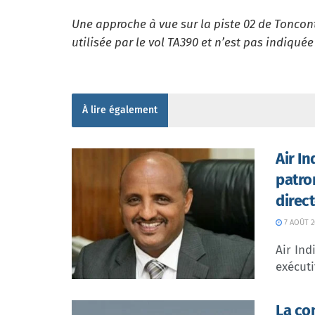
Une approche à vue sur la piste 02 de Toncon
utilisée par le vol TA390 et n’est pas indiquée
À lire également
Air I
patro
direc
7 AOÛT 2
Air In
exécuti
La co