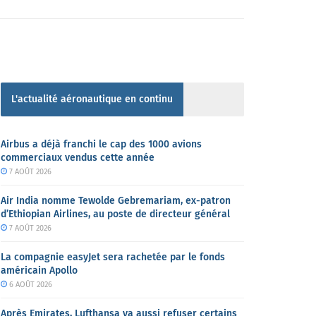
L'actualité aéronautique en continu
Airbus a déjà franchi le cap des 1000 avions
commerciaux vendus cette année
7 AOÛT 2026
Air India nomme Tewolde Gebremariam, ex-patron
d’Ethiopian Airlines, au poste de directeur général
7 AOÛT 2026
La compagnie easyJet sera rachetée par le fonds
américain Apollo
6 AOÛT 2026
Après Emirates, Lufthansa va aussi refuser certains