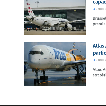
capac
6 AOÛT 2
Brussel
premier
Atlas
parti
6 AOÛT 2
Atlas A
stratég