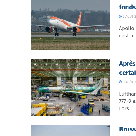
fonds
6 AOÛT 2
Apollo
cost br
Après
certa
6 AOÛT 2
Lufthan
777-9 a
Lors...
Bruss