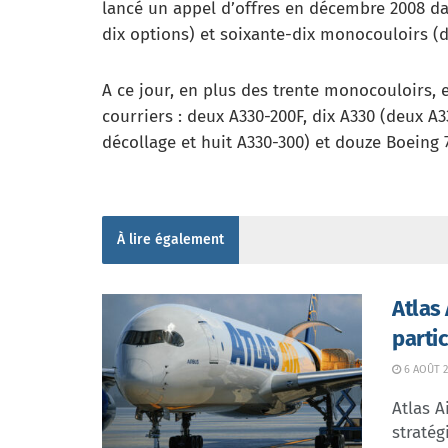
lancé un appel d’offres en décembre 2008 da
dix options) et soixante-dix monocouloirs (d
A ce jour, en plus des trente monocouloirs, 
courriers : deux A330-200F, dix A330 (deux A
décollage et huit A330-300) et douze Boeing 
À lire également
Atlas
parti
6 AOÛT 2
Atlas A
stratég