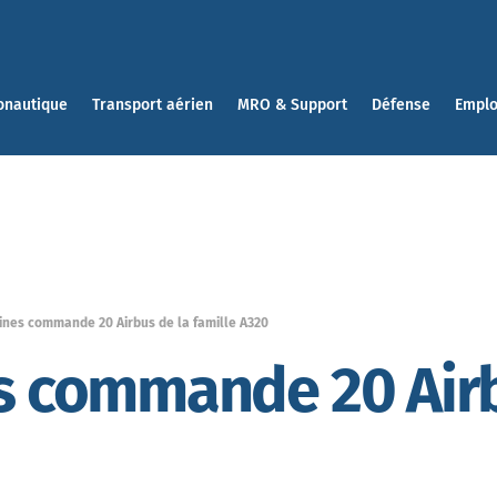
onautique
Transport aérien
MRO & Support
Défense
Emplo
lines commande 20 Airbus de la famille A320
es commande 20 Air