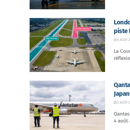
Londo
piste
6 AOÛT 2
La Cour
réflexio
Qanta
Japan
5 AOÛT 2
Qantas 
4 août 