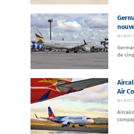
Germa
nouve
4 AOÛT 2
German 
de cinq
Airca
Air C
4 AOÛT 2
Aircali
compagn