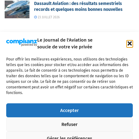
Dassault Aviation : des résultats semestriels
records et quelques moins bonnes nouvelles
23 JUILLET 2026
Le Journal de l'Aviation se
soucie de votre vie privée
Pour offrir les meilleures expériences, nous utilisons des technologies
Qui sommes-nous ?
Nous contacter
Partenaires
telles que les cookies pour stocker et/ou accéder aux informations des
Mentions légales
CGV
Politique de confidentialité
Cookies
appareils. Le fait de consentir à ces technologies nous permettra de
traiter des données telles que le comportement de navigation ou les ID
uniques sur ce site. Le fait de ne pas consentir ou de retirer son
consentement peut avoir un effet négatif sur certaines caractéristiques et
fonctions.
Copyright © 2025 LE JOURNAL DE L'AVIATION
- tous droits réservés - Le
Journal de l'Aviation, média français de référence couvrant l'actualité de
Accepter
l'industrie aéronautique, l'aviation commerciale, l'aviation d'affaires, les
services MRO et après-vente, le financement et la location d'aéronefs
Refuser
civils, l'aéronautique de défense et l'industrie spatiale. Toute reproduction,
totale ou partielle et sous quelque forme ou support que ce soit, est
interdite sans autorisation écrite spécifique du Journal de l’Aviation.
Gérer les préférences