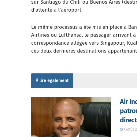
sur Santiago du Chili ou Buenos Aires (des
d’attente à l’aéroport.
Le même processus a été mis en place à Bang
Airlines ou Lufthansa, le passager arrivant 
correspondance allégée vers Singapour, Kual
ces deux dernières destinations appartenant
À lire également
Air I
patro
direc
7 AOÛT 2