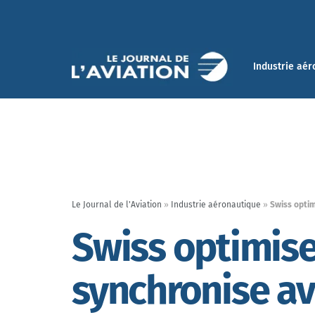
Industrie aér
Le Journal de l'Aviation
»
Industrie aéronautique
»
Swiss optim
Swiss optimise
synchronise a