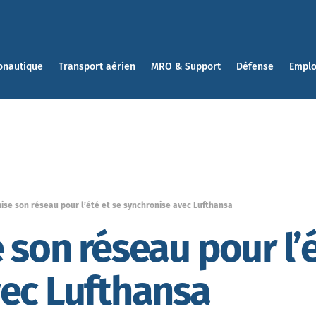
onautique
Transport aérien
MRO & Support
Défense
Emplo
ise son réseau pour l’été et se synchronise avec Lufthansa
 son réseau pour l’é
vec Lufthansa