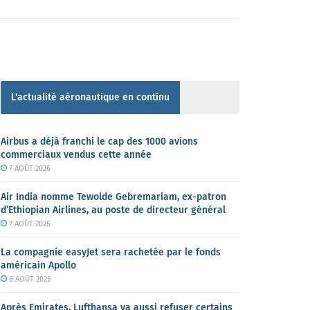
L'actualité aéronautique en continu
Airbus a déjà franchi le cap des 1000 avions
commerciaux vendus cette année
7 AOÛT 2026
Air India nomme Tewolde Gebremariam, ex-patron
d’Ethiopian Airlines, au poste de directeur général
7 AOÛT 2026
La compagnie easyJet sera rachetée par le fonds
américain Apollo
6 AOÛT 2026
Après Emirates, Lufthansa va aussi refuser certains