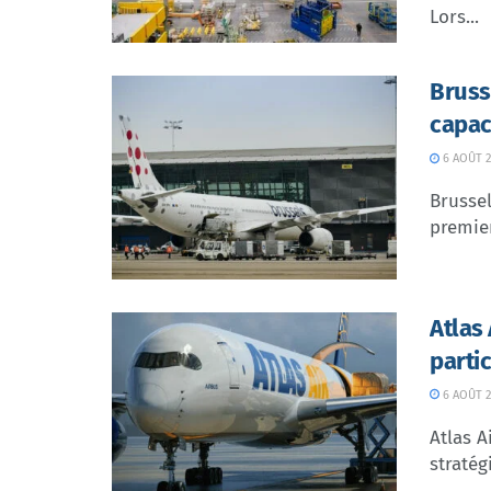
Lors...
Bruss
capac
6 AOÛT 2
Brussel
premier
Atlas
parti
6 AOÛT 2
Atlas A
stratég