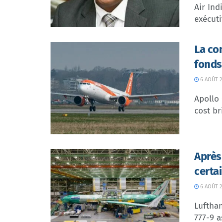
Air In
exécuti
La co
fonds
6 AOÛT 2
Apollo
cost br
Après
certa
6 AOÛT 2
Lufthan
777-9 a