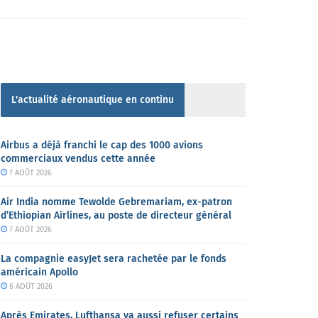
L'actualité aéronautique en continu
Airbus a déjà franchi le cap des 1000 avions
commerciaux vendus cette année
7 AOÛT 2026
Air India nomme Tewolde Gebremariam, ex-patron
d’Ethiopian Airlines, au poste de directeur général
7 AOÛT 2026
La compagnie easyJet sera rachetée par le fonds
américain Apollo
6 AOÛT 2026
Après Emirates, Lufthansa va aussi refuser certains