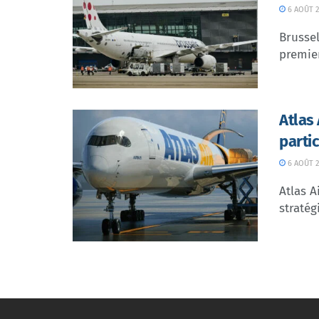
6 AOÛT 2
Brussel
premier
Atlas
parti
6 AOÛT 2
Atlas A
stratég