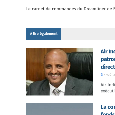
Le carnet de commandes du Dreamliner de Bo
À lire également
Air I
patro
direc
7 AOÛT 2
Air In
exécuti
La co
fonds