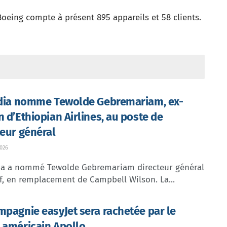
eing compte à présent 895 appareils et 58 clients.
ndia nomme Tewolde Gebremariam, ex-
n d’Ethiopian Airlines, au poste de
teur général
026
dia a nommé Tewolde Gebremariam directeur général
f, en remplacement de Campbell Wilson. La...
mpagnie easyJet sera rachetée par le
 américain Apollo