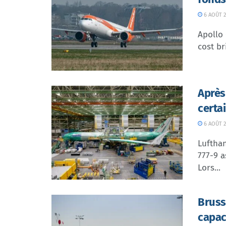
6 AOÛT 2
Apollo
cost br
Après
certa
6 AOÛT 2
Lufthan
777-9 a
Lors...
Bruss
capac