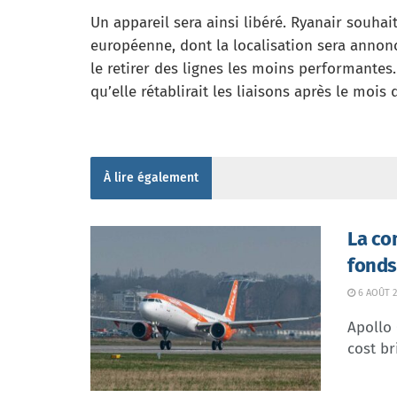
Un appareil sera ainsi libéré. Ryanair souhai
européenne, dont la localisation sera annonc
le retirer des lignes les moins performantes
qu’elle rétablirait les liaisons après le mois 
À lire également
La co
fonds
6 AOÛT 2
Apollo
cost br