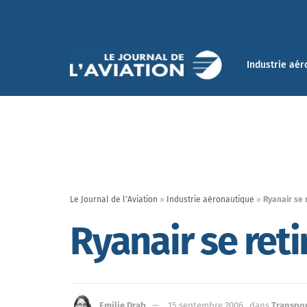
Industrie aér
Le Journal de l'Aviation
»
Industrie aéronautique
»
Ryanair se 
Ryanair se reti
Emilie Drab
15 septembre 2006
dans
Transpor