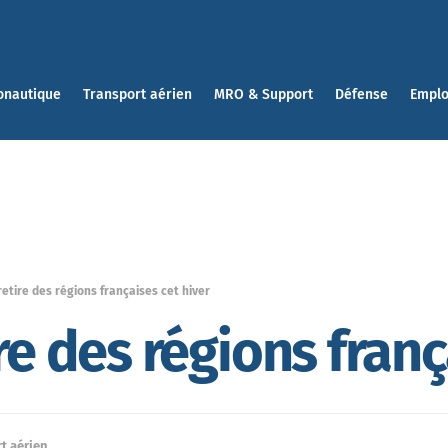
onautique
Transport aérien
MRO & Support
Défense
Emplo
retire des régions françaises cet hiver
re des régions franç
t aérien