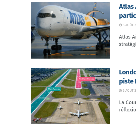
Atlas
parti
6 AOÛT 2
Atlas A
stratég
Londo
piste
6 AOÛT 2
La Cour
réflexio