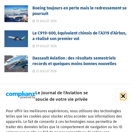
Boeing toujours en perte mais le redressement se
poursuit
29 JUILLET 2026
Le C919-600, équivalent chinois de l’A319 d’Airbus,
a réalisé son premier vol
29 JUILLET 2026
Dassault Aviation : des résultats semestriels
records et quelques moins bonnes nouvelles
23 JUILLET 2026
Le Journal de l'Aviation se
soucie de votre vie privée
Pour offrir les meilleures expériences, nous utilisons des technologies
Qui sommes-nous ?
Nous contacter
Partenaires
telles que les cookies pour stocker et/ou accéder aux informations des
Mentions légales
CGV
Politique de confidentialité
Cookies
appareils. Le fait de consentir à ces technologies nous permettra de
traiter des données telles que le comportement de navigation ou les ID