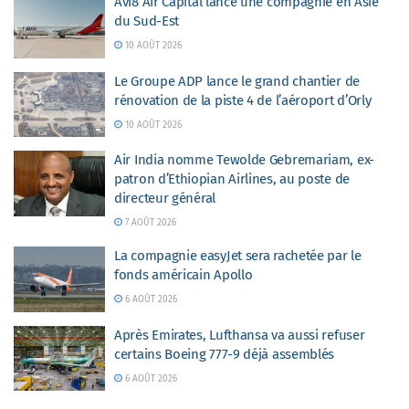
Avi8 Air Capital lance une compagnie en Asie
du Sud-Est
10 AOÛT 2026
Le Groupe ADP lance le grand chantier de
rénovation de la piste 4 de l’aéroport d’Orly
10 AOÛT 2026
Air India nomme Tewolde Gebremariam, ex-
patron d’Ethiopian Airlines, au poste de
directeur général
7 AOÛT 2026
La compagnie easyJet sera rachetée par le
fonds américain Apollo
6 AOÛT 2026
Après Emirates, Lufthansa va aussi refuser
certains Boeing 777-9 déjà assemblés
6 AOÛT 2026