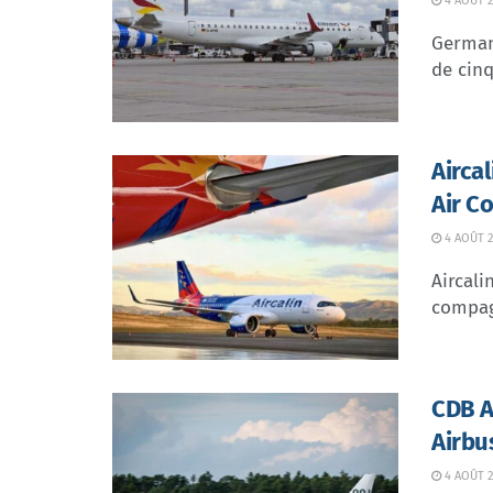
4 AOÛT 2
German 
de cinq
Airca
Air C
4 AOÛT 2
Aircali
compagn
CDB Av
Airbu
4 AOÛT 2