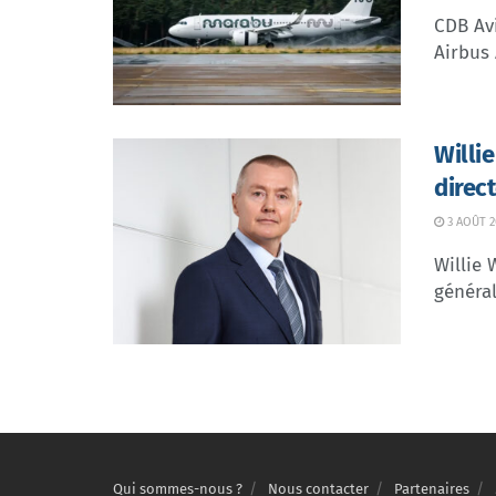
CDB Avi
Airbus 
Willi
direc
3 AOÛT 2
Willie 
général
Qui sommes-nous ?
Nous contacter
Partenaires