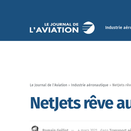
Industrie aér
Le Journal de l'Aviation
»
Industrie aéronautique
»
NetJets rêv
NetJets rêve a
Romain Guillot
4 mars 2021
dans
Transport a