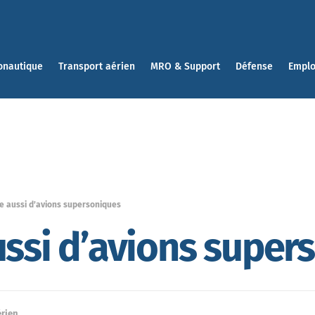
onautique
Transport aérien
MRO & Support
Défense
Emplo
e aussi d’avions supersoniques
ussi d’avions super
érien