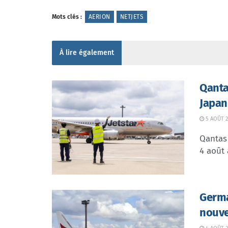
Mots clés :
AERION
NETJETS
À lire également
Qanta
Japan
5 AOÛT 2
Qantas 
4 août 
Germa
nouve