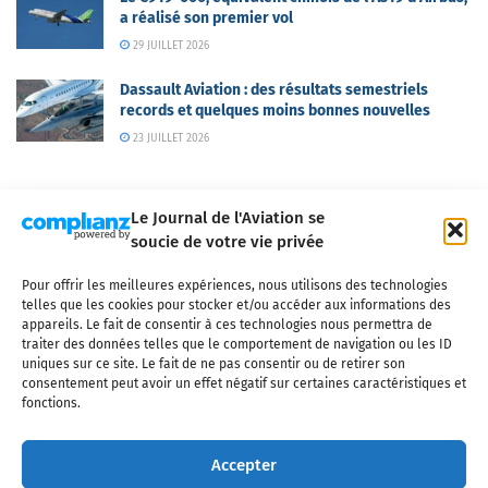
a réalisé son premier vol
29 JUILLET 2026
Dassault Aviation : des résultats semestriels
records et quelques moins bonnes nouvelles
23 JUILLET 2026
Le Journal de l'Aviation se
soucie de votre vie privée
Pour offrir les meilleures expériences, nous utilisons des technologies
Qui sommes-nous ?
Nous contacter
Partenaires
telles que les cookies pour stocker et/ou accéder aux informations des
Mentions légales
CGV
Politique de confidentialité
Cookies
appareils. Le fait de consentir à ces technologies nous permettra de
traiter des données telles que le comportement de navigation ou les ID
uniques sur ce site. Le fait de ne pas consentir ou de retirer son
consentement peut avoir un effet négatif sur certaines caractéristiques et
fonctions.
Copyright © 2025 LE JOURNAL DE L'AVIATION
- tous droits réservés - Le
Journal de l'Aviation, média français de référence couvrant l'actualité de
Accepter
l'industrie aéronautique, l'aviation commerciale, l'aviation d'affaires, les