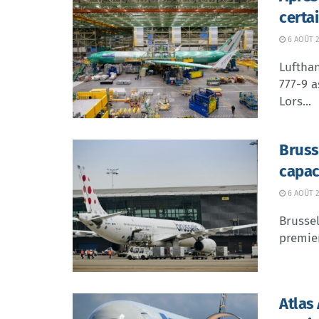
certa
6 AOÛT 2
Lufthan
777-9 a
Lors...
Bruss
capac
6 AOÛT 2
Brussel
premier
Atlas