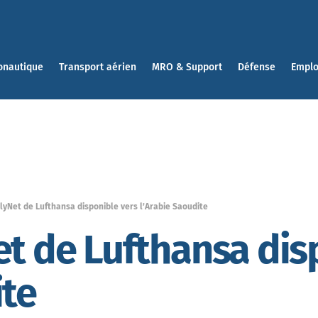
onautique
Transport aérien
MRO & Support
Défense
Emplo
lyNet de Lufthansa disponible vers l’Arabie Saoudite
et de Lufthansa dis
ite