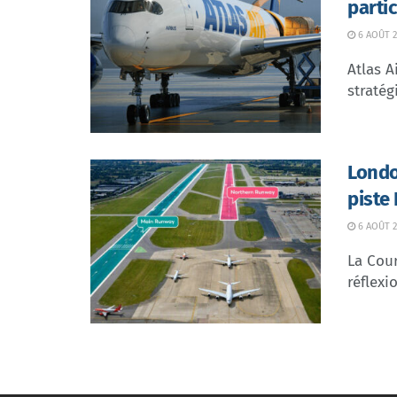
parti
6 AOÛT 2
Atlas A
stratég
Londo
piste
6 AOÛT 2
La Cour
réflexio