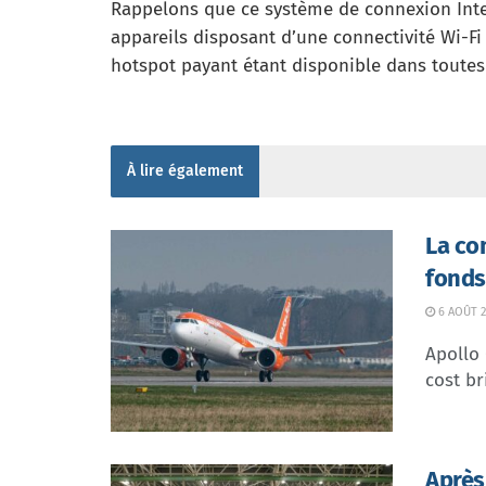
Rappelons que ce système de connexion Intern
appareils disposant d’une connectivité Wi-Fi
hotspot payant étant disponible dans toutes 
À lire également
La co
fonds
6 AOÛT 2
Apollo
cost br
Après