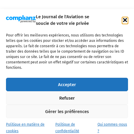
Le Journal de l'Aviation se
soucie de votre vie privée
Pour offrir les meilleures expériences, nous utilisons des technologies
Qui sommes-nous ?
Nous contacter
Partenaires
telles que les cookies pour stocker et/ou accéder aux informations des
Mentions légales
CGV
Politique de confidentialité
Cookies
appareils. Le fait de consentir à ces technologies nous permettra de
traiter des données telles que le comportement de navigation ou les ID
uniques sur ce site. Le fait de ne pas consentir ou de retirer son
consentement peut avoir un effet négatif sur certaines caractéristiques et
fonctions.
Copyright © 2025 LE JOURNAL DE L'AVIATION
- tous droits réservés - Le
Journal de l'Aviation, média français de référence couvrant l'actualité de
Accepter
l'industrie aéronautique, l'aviation commerciale, l'aviation d'affaires, les
services MRO et après-vente, le financement et la location d'aéronefs
Refuser
civils, l'aéronautique de défense et l'industrie spatiale. Toute reproduction,
totale ou partielle et sous quelque forme ou support que ce soit, est
interdite sans autorisation écrite spécifique du Journal de l’Aviation.
Gérer les préférences
Politique en matière de
Politique de
Qui sommes-nous
cookies
confidentialité
?