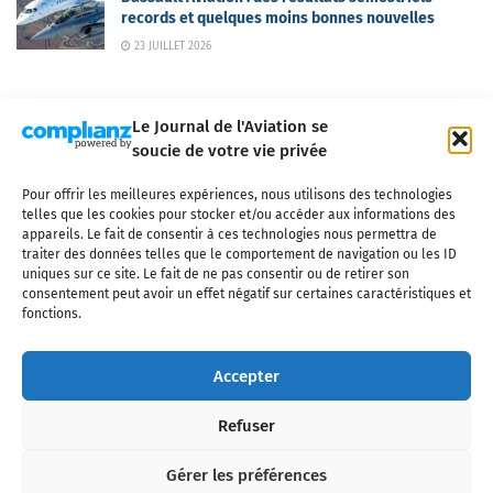
records et quelques moins bonnes nouvelles
23 JUILLET 2026
Le Journal de l'Aviation se
soucie de votre vie privée
Pour offrir les meilleures expériences, nous utilisons des technologies
Qui sommes-nous ?
Nous contacter
Partenaires
telles que les cookies pour stocker et/ou accéder aux informations des
Mentions légales
CGV
Politique de confidentialité
Cookies
appareils. Le fait de consentir à ces technologies nous permettra de
traiter des données telles que le comportement de navigation ou les ID
uniques sur ce site. Le fait de ne pas consentir ou de retirer son
consentement peut avoir un effet négatif sur certaines caractéristiques et
fonctions.
Copyright © 2025 LE JOURNAL DE L'AVIATION
- tous droits réservés - Le
Journal de l'Aviation, média français de référence couvrant l'actualité de
Accepter
l'industrie aéronautique, l'aviation commerciale, l'aviation d'affaires, les
services MRO et après-vente, le financement et la location d'aéronefs
Refuser
civils, l'aéronautique de défense et l'industrie spatiale. Toute reproduction,
totale ou partielle et sous quelque forme ou support que ce soit, est
interdite sans autorisation écrite spécifique du Journal de l’Aviation.
Gérer les préférences