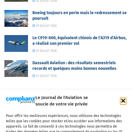
30 JUILLET 2026
Boeing toujours en perte mais le redressement se
poursuit
29 JUILLET 2026
Le C919-600, équivalent chinois de l’A319 d’Airbus,
a réalisé son premier vol
29 JUILLET 2026
Dassault Aviation : des résultats semestriels
records et quelques moins bonnes nouvelles
23 JUILLET 2026
Le Journal de l'Aviation se
soucie de votre vie privée
Pour offrir les meilleures expériences, nous utilisons des technologies
Qui sommes-nous ?
Nous contacter
Partenaires
telles que les cookies pour stocker et/ou accéder aux informations des
Mentions légales
CGV
Politique de confidentialité
Cookies
appareils. Le fait de consentir à ces technologies nous permettra de
traiter des données telles que le comportement de navigation ou les ID