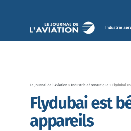
Industrie aér
Le Journal de l'Aviation
»
Industrie aéronautique
»
Flydubai es
Flydubai est b
appareils