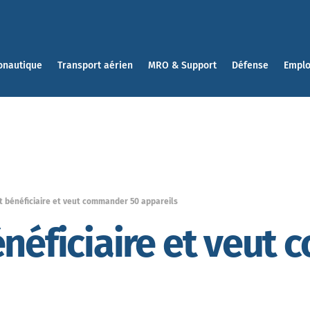
onautique
Transport aérien
MRO & Support
Défense
Emplo
t bénéficiaire et veut commander 50 appareils
énéficiaire et veu