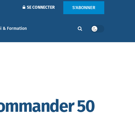
S'ABONNER
SE CONNECTER
i & Formation
t commander 50