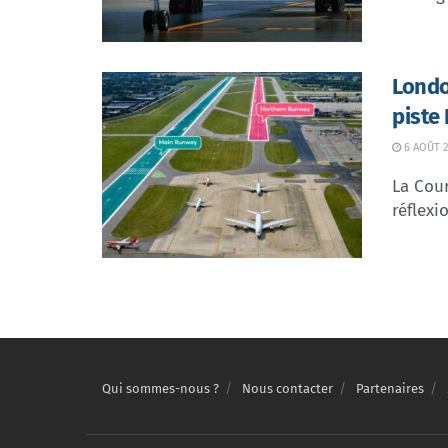
Londo
piste
6 AOÛT 2
La Cour
réflexio
Qui sommes-nous ?
Nous contacter
Partenaires