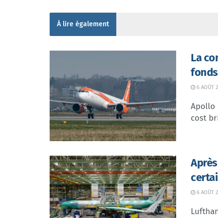
À lire également
La co
fonds
6 AOÛT 2
Apollo
cost br
Après
certa
6 AOÛT 2
Lufthan