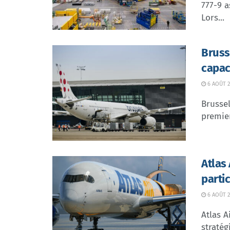
777-9 a
Lors...
Bruss
capac
6 AOÛT 2
Brussel
premier
Atlas
parti
6 AOÛT 2
Atlas A
stratég