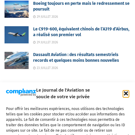
Boeing toujours en perte mais le redressement se
poursuit
29 JUILLET 2026
Le C919-600, équivalent chinois de l’A319 d’Airbus,
a réalisé son premier vol
29 JUILLET 2026
Dassault Aviation : des résultats semestriels
records et quelques moins bonnes nouvelles
23 JUILLET 2026
Le Journal de l'Aviation se
soucie de votre vie privée
Pour offrir les meilleures expériences, nous utilisons des technologies
Qui sommes-nous ?
Nous contacter
Partenaires
telles que les cookies pour stocker et/ou accéder aux informations des
Mentions légales
CGV
Politique de confidentialité
Cookies
appareils. Le fait de consentir à ces technologies nous permettra de
traiter des données telles que le comportement de navigation ou les ID
uniques sur ce site. Le fait de ne pas consentir ou de retirer son