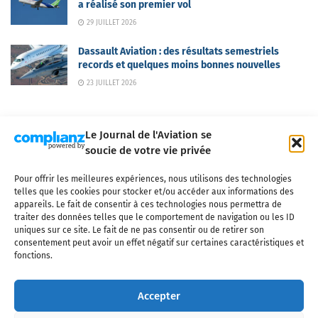
a réalisé son premier vol
29 JUILLET 2026
Dassault Aviation : des résultats semestriels
records et quelques moins bonnes nouvelles
23 JUILLET 2026
Le Journal de l'Aviation se
soucie de votre vie privée
Pour offrir les meilleures expériences, nous utilisons des technologies
Qui sommes-nous ?
Nous contacter
Partenaires
telles que les cookies pour stocker et/ou accéder aux informations des
Mentions légales
CGV
Politique de confidentialité
Cookies
appareils. Le fait de consentir à ces technologies nous permettra de
traiter des données telles que le comportement de navigation ou les ID
uniques sur ce site. Le fait de ne pas consentir ou de retirer son
consentement peut avoir un effet négatif sur certaines caractéristiques et
fonctions.
Copyright © 2025 LE JOURNAL DE L'AVIATION
- tous droits réservés - Le
Journal de l'Aviation, média français de référence couvrant l'actualité de
Accepter
l'industrie aéronautique, l'aviation commerciale, l'aviation d'affaires, les
services MRO et après-vente, le financement et la location d'aéronefs