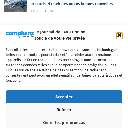
records et quelques moins bonnes nouvelles
23 JUILLET 2026
Le Journal de l'Aviation se
soucie de votre vie privée
Pour offrir les meilleures expériences, nous utilisons des technologies
Qui sommes-nous ?
Nous contacter
Partenaires
telles que les cookies pour stocker et/ou accéder aux informations des
Mentions légales
CGV
Politique de confidentialité
Cookies
appareils. Le fait de consentir à ces technologies nous permettra de
traiter des données telles que le comportement de navigation ou les ID
uniques sur ce site. Le fait de ne pas consentir ou de retirer son
consentement peut avoir un effet négatif sur certaines caractéristiques et
fonctions.
Copyright © 2025 LE JOURNAL DE L'AVIATION
- tous droits réservés - Le
Journal de l'Aviation, média français de référence couvrant l'actualité de
Accepter
l'industrie aéronautique, l'aviation commerciale, l'aviation d'affaires, les
services MRO et après-vente, le financement et la location d'aéronefs
Refuser
civils, l'aéronautique de défense et l'industrie spatiale. Toute reproduction,
totale ou partielle et sous quelque forme ou support que ce soit, est
interdite sans autorisation écrite spécifique du Journal de l’Aviation.
Gérer les préférences