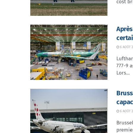
cost br
Après
certa
6 AOÛT 2
Lufthan
777-9 a
Lors...
Bruss
capac
6 AOÛT 2
Brussel
premier