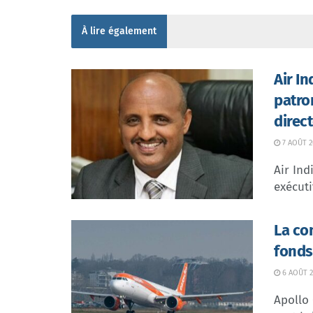
À lire également
Air I
patro
direc
7 AOÛT 2
Air In
exécuti
La co
fonds
6 AOÛT 2
Apollo