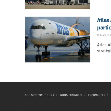
Atlas
parti
6 AOÛT 2
Atlas A
stratég
Qui sommes-nous ?
Nous contacter
Partenaires