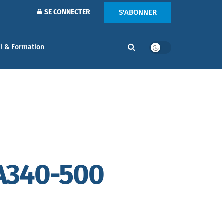
S'ABONNER
SE CONNECTER
i & Formation
 A340-500