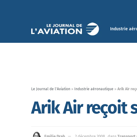
Industrie aér
Le Journal de l'Aviation
»
Industrie aéronautique
»
Arik Air re
Arik Air reçoi
Emilie Drab
2 décembre 2008
dans
Transport 