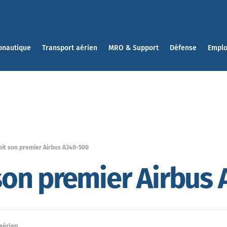
onautique
Transport aérien
MRO & Support
Défense
Emplo
çoit son premier Airbus A340-500
t son premier Airbus
aérien