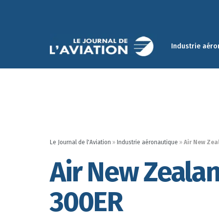
Industrie aéro
Le Journal de l'Aviation
»
Industrie aéronautique
»
Air New Zea
Air New Zealan
300ER