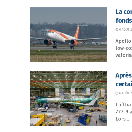
La co
fonds
6 AOÛT 
Apollo
low-co
valoris
Après
certa
6 AOÛT 
Luftha
777-9 
Lors...