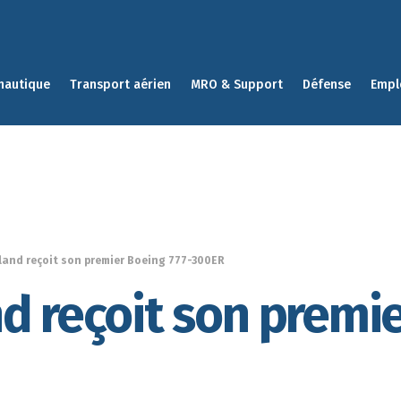
nautique
Transport aérien
MRO & Support
Défense
Empl
land reçoit son premier Boeing 777-300ER
d reçoit son premie