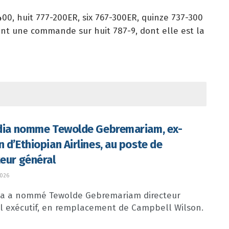
400, huit 777-200ER, six 767-300ER, quinze 737-300
ent une commande sur huit 787-9, dont elle est la
ndia nomme Tewolde Gebremariam, ex-
n d’Ethiopian Airlines, au poste de
teur général
2026
dia a nommé Tewolde Gebremariam directeur
l exécutif, en remplacement de Campbell Wilson.