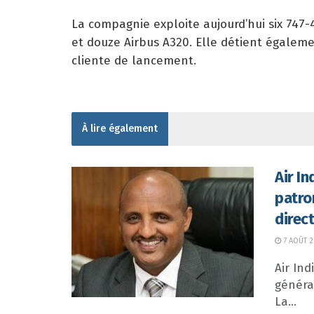
La compagnie exploite aujourd’hui six 747-
et douze Airbus A320. Elle détient égalem
cliente de lancement.
À lire également
Air I
patro
direc
7 AOÛT 
Air In
généra
La...