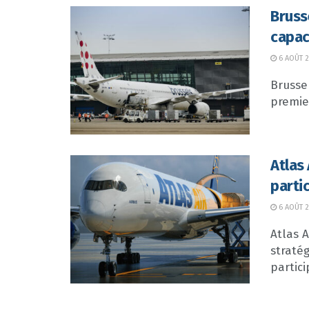
Bruss
capac
6 AOÛT 
Brussel
premier
Atlas
parti
6 AOÛT 
Atlas 
straté
partici