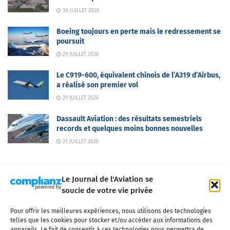
30 JUILLET 2026
Boeing toujours en perte mais le redressement se
poursuit
29 JUILLET 2026
Le C919-600, équivalent chinois de l’A319 d’Airbus,
a réalisé son premier vol
29 JUILLET 2026
Dassault Aviation : des résultats semestriels
records et quelques moins bonnes nouvelles
23 JUILLET 2026
Le Journal de l'Aviation se
soucie de votre vie privée
Pour offrir les meilleures expériences, nous utilisons des technologies
Qui sommes-nous ?
Nous contacter
Partenaires
telles que les cookies pour stocker et/ou accéder aux informations des
Mentions légales
CGV
Politique de confidentialité
Cookies
appareils. Le fait de consentir à ces technologies nous permettra de