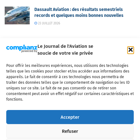
Dassault Aviation : des résultats semestriels
records et quelques moins bonnes nouvelles
23 JUILLET 2026
Le Journal de l'Aviation se
soucie de votre vie privée
Pour offrir les meilleures expériences, nous utilisons des technologies
Qui sommes-nous ?
Nous contacter
Partenaires
telles que les cookies pour stocker et/ou accéder aux informations des
Mentions légales
CGV
Politique de confidentialité
Cookies
appareils. Le fait de consentir à ces technologies nous permettra de
traiter des données telles que le comportement de navigation ou les ID
uniques sur ce site. Le fait de ne pas consentir ou de retirer son
consentement peut avoir un effet négatif sur certaines caractéristiques et
fonctions.
Copyright © 2025 LE JOURNAL DE L'AVIATION
- tous droits réservés - Le
Journal de l'Aviation, média français de référence couvrant l'actualité de
Accepter
l'industrie aéronautique, l'aviation commerciale, l'aviation d'affaires, les
services MRO et après-vente, le financement et la location d'aéronefs
Refuser
civils, l'aéronautique de défense et l'industrie spatiale. Toute reproduction,
totale ou partielle et sous quelque forme ou support que ce soit, est