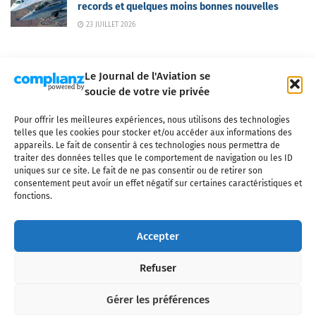
records et quelques moins bonnes nouvelles
23 JUILLET 2026
Le Journal de l'Aviation se
soucie de votre vie privée
Pour offrir les meilleures expériences, nous utilisons des technologies
Qui sommes-nous ?
Nous contacter
Partenaires
telles que les cookies pour stocker et/ou accéder aux informations des
Mentions légales
CGV
Politique de confidentialité
Cookies
appareils. Le fait de consentir à ces technologies nous permettra de
traiter des données telles que le comportement de navigation ou les ID
uniques sur ce site. Le fait de ne pas consentir ou de retirer son
consentement peut avoir un effet négatif sur certaines caractéristiques et
fonctions.
Copyright © 2025 LE JOURNAL DE L'AVIATION
- tous droits réservés - Le
Journal de l'Aviation, média français de référence couvrant l'actualité de
Accepter
l'industrie aéronautique, l'aviation commerciale, l'aviation d'affaires, les
services MRO et après-vente, le financement et la location d'aéronefs
Refuser
civils, l'aéronautique de défense et l'industrie spatiale. Toute reproduction,
totale ou partielle et sous quelque forme ou support que ce soit, est
interdite sans autorisation écrite spécifique du Journal de l’Aviation.
Gérer les préférences