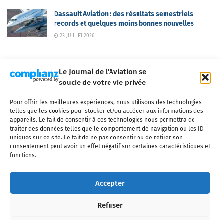
Dassault Aviation : des résultats semestriels
records et quelques moins bonnes nouvelles
23 JUILLET 2026
Le Journal de l'Aviation se
soucie de votre vie privée
Pour offrir les meilleures expériences, nous utilisons des technologies
Qui sommes-nous ?
Nous contacter
Partenaires
telles que les cookies pour stocker et/ou accéder aux informations des
Mentions légales
CGV
Politique de confidentialité
Cookies
appareils. Le fait de consentir à ces technologies nous permettra de
traiter des données telles que le comportement de navigation ou les ID
uniques sur ce site. Le fait de ne pas consentir ou de retirer son
consentement peut avoir un effet négatif sur certaines caractéristiques et
fonctions.
Copyright © 2025 LE JOURNAL DE L'AVIATION
- tous droits réservés - Le
Journal de l'Aviation, média français de référence couvrant l'actualité de
Accepter
l'industrie aéronautique, l'aviation commerciale, l'aviation d'affaires, les
services MRO et après-vente, le financement et la location d'aéronefs
Refuser
civils, l'aéronautique de défense et l'industrie spatiale. Toute reproduction,
totale ou partielle et sous quelque forme ou support que ce soit, est