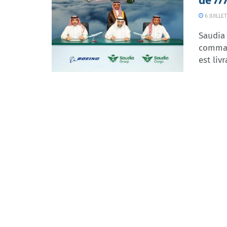
de 77
6 JUILLET
Saudia 
comman
est liv