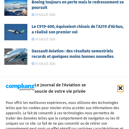
Boeing toujours en perte mais le redressement se
poursuit
29 JUILLET 2026
Le C919-600, équivalent chinois de l’A319 d’Airbus,
a réalisé son premier vol
29 JUILLET 2026
Dassault Aviation : des résultats semestriels
records et quelques moins bonnes nouvelles
23 JUILLET 2026
Le Journal de l'Aviation se
soucie de votre vie privée
Pour offrir les meilleures expériences, nous utilisons des technologies
Qui sommes-nous ?
Nous contacter
Partenaires
telles que les cookies pour stocker et/ou accéder aux informations des
Mentions légales
CGV
Politique de confidentialité
Cookies
appareils. Le fait de consentir à ces technologies nous permettra de
traiter des données telles que le comportement de navigation ou les ID
uniques sur ce site. Le fait de ne pas consentir ou de retirer son
consentement peut avoir un effet négatif sur certaines caractéristiques et