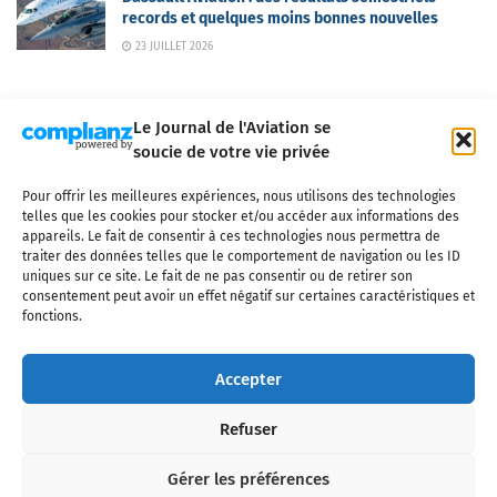
records et quelques moins bonnes nouvelles
23 JUILLET 2026
Le Journal de l'Aviation se
soucie de votre vie privée
Pour offrir les meilleures expériences, nous utilisons des technologies
Qui sommes-nous ?
Nous contacter
Partenaires
telles que les cookies pour stocker et/ou accéder aux informations des
Mentions légales
CGV
Politique de confidentialité
Cookies
appareils. Le fait de consentir à ces technologies nous permettra de
traiter des données telles que le comportement de navigation ou les ID
uniques sur ce site. Le fait de ne pas consentir ou de retirer son
consentement peut avoir un effet négatif sur certaines caractéristiques et
fonctions.
Copyright © 2025 LE JOURNAL DE L'AVIATION
- tous droits réservés - Le
Journal de l'Aviation, média français de référence couvrant l'actualité de
Accepter
l'industrie aéronautique, l'aviation commerciale, l'aviation d'affaires, les
services MRO et après-vente, le financement et la location d'aéronefs
Refuser
civils, l'aéronautique de défense et l'industrie spatiale. Toute reproduction,
totale ou partielle et sous quelque forme ou support que ce soit, est
interdite sans autorisation écrite spécifique du Journal de l’Aviation.
Gérer les préférences