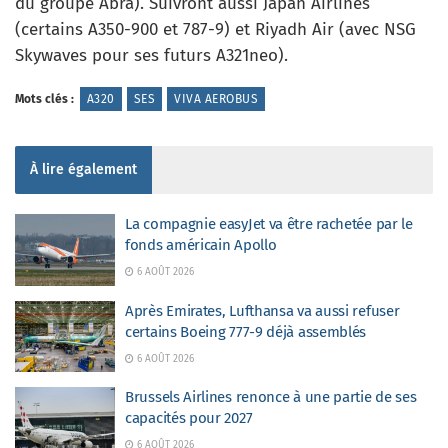
du groupe Abra). Suivront aussi Japan Airlines
(certains A350-900 et 787-9) et Riyadh Air (avec NSG
Skywaves pour ses futurs A321neo).
Mots clés :
A320
SES
VIVA AEROBUS
À lire également
La compagnie easyJet va être rachetée par le
fonds américain Apollo
6 AOÛT 2026
Après Emirates, Lufthansa va aussi refuser
certains Boeing 777-9 déjà assemblés
6 AOÛT 2026
Brussels Airlines renonce à une partie de ses
capacités pour 2027
6 AOÛT 2026