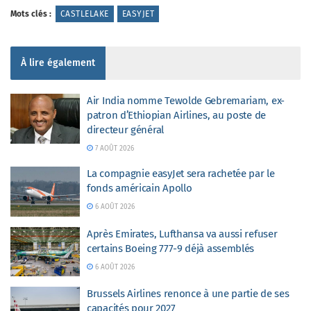
Mots clés :
CASTLELAKE
EASYJET
À lire également
Air India nomme Tewolde Gebremariam, ex-
patron d’Ethiopian Airlines, au poste de
directeur général
7 AOÛT 2026
La compagnie easyJet sera rachetée par le
fonds américain Apollo
6 AOÛT 2026
Après Emirates, Lufthansa va aussi refuser
certains Boeing 777-9 déjà assemblés
6 AOÛT 2026
Brussels Airlines renonce à une partie de ses
capacités pour 2027