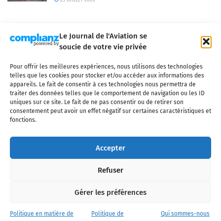
23 JUILLET 2026
Le Journal de l'Aviation se
soucie de votre vie privée
Pour offrir les meilleures expériences, nous utilisons des technologies
Qui sommes-nous ?
Nous contacter
Partenaires
telles que les cookies pour stocker et/ou accéder aux informations des
Mentions légales
CGV
Politique de confidentialité
Cookies
appareils. Le fait de consentir à ces technologies nous permettra de
traiter des données telles que le comportement de navigation ou les ID
uniques sur ce site. Le fait de ne pas consentir ou de retirer son
consentement peut avoir un effet négatif sur certaines caractéristiques et
fonctions.
Copyright © 2025 LE JOURNAL DE L'AVIATION
- tous droits réservés - Le
Journal de l'Aviation, média français de référence couvrant l'actualité de
Accepter
l'industrie aéronautique, l'aviation commerciale, l'aviation d'affaires, les
services MRO et après-vente, le financement et la location d'aéronefs
Refuser
civils, l'aéronautique de défense et l'industrie spatiale. Toute reproduction,
totale ou partielle et sous quelque forme ou support que ce soit, est
interdite sans autorisation écrite spécifique du Journal de l’Aviation.
Gérer les préférences
Politique en matière de
Politique de
Qui sommes-nous