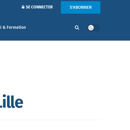
S'ABONNER
SE CONNECTER
i & Formation
ille