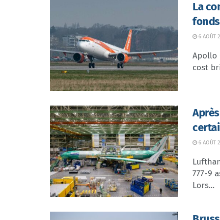
La co
fonds
6 AOÛT 2
Apollo
cost br
Après
certa
6 AOÛT 2
Lufthan
777-9 a
Lors...
Bruss