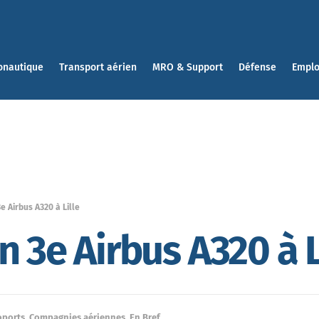
onautique
Transport aérien
MRO & Support
Défense
Emplo
e Airbus A320 à Lille
 3e Airbus A320 à L
oports
,
Compagnies aériennes
,
En Bref