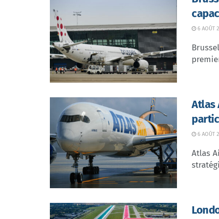
capac
6 AOÛT 2
Brussel
premier
Atlas
parti
6 AOÛT 2
Atlas A
stratég
Londo