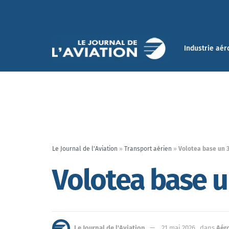
Industrie aér
Le Journal de l'Aviation
»
Transport aérien
»
Volotea base un 3
Volotea base un
Le Journal de l'Aviation
21 mai 2026
dans
Aér