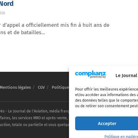
 Nord
026
 d’appel a officiellement mis fin à huit ans de
ns et de batailles...
Le Journal
Mentions légales
CGV
Politique de confidentialité
Cookies
Pour offrir les meilleures expérience
et/ou accéder aux informations des a
des données telles que le comporteme
ou de retirer son consentement peut a
vés - Le Journal de l'Aviation, média français de référence couvrant l'actualité de
ffaires, les services MRO et après-vente, le financement et la location d'aéronefs c
Accepter
uction, totale ou partielle et sous quelque forme ou support que ce soit, est inter
Politique en matièr