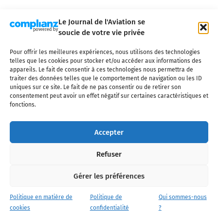
Le Journal de l'Aviation se
soucie de votre vie privée
Pour offrir les meilleures expériences, nous utilisons des technologies
Qui sommes-nous ?
Nous contacter
Partenaires
telles que les cookies pour stocker et/ou accéder aux informations des
Mentions légales
CGV
Politique de confidentialité
Cookies
appareils. Le fait de consentir à ces technologies nous permettra de
traiter des données telles que le comportement de navigation ou les ID
uniques sur ce site. Le fait de ne pas consentir ou de retirer son
consentement peut avoir un effet négatif sur certaines caractéristiques et
fonctions.
Copyright © 2025 LE JOURNAL DE L'AVIATION
- tous droits réservés - Le
Journal de l'Aviation, média français de référence couvrant l'actualité de
Accepter
l'industrie aéronautique, l'aviation commerciale, l'aviation d'affaires, les
services MRO et après-vente, le financement et la location d'aéronefs
Refuser
civils, l'aéronautique de défense et l'industrie spatiale. Toute reproduction,
totale ou partielle et sous quelque forme ou support que ce soit, est
interdite sans autorisation écrite spécifique du Journal de l’Aviation.
Gérer les préférences
Politique en matière de
Politique de
Qui sommes-nous
cookies
confidentialité
?