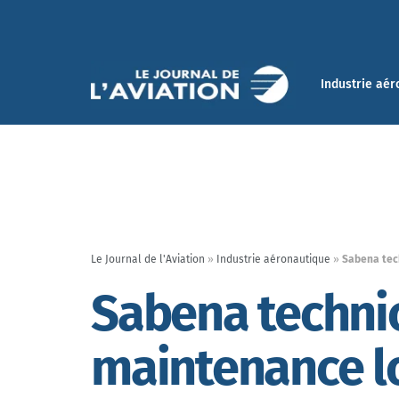
Industrie aér
Le Journal de l'Aviation
»
Industrie aéronautique
»
Sabena tec
Sabena technic
maintenance l