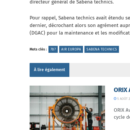
directeur général de Sabena technics.
Pour rappel, Sabena technics avait étendu s
dernier, décrochant alors son agrément auprè
(DGAC) pour la maintenance et les modificati
Mots clés :
787
AIR EUROPA
SABENA TECHNICS
À lire également
ORIX 
5 AOÛT 2
ORIX Av
cycle d