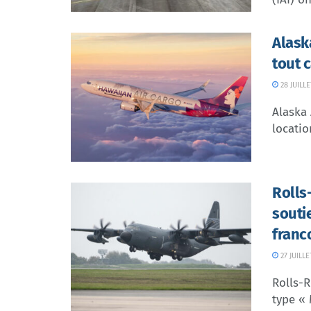
Alask
tout 
28 JUILLE
Alaska 
locatio
Rolls
souti
franc
27 JUILLE
Rolls-R
type « 