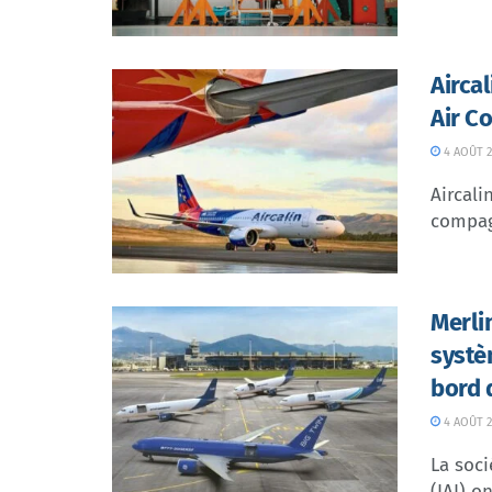
Airca
Air C
4 AOÛT 2
Aircali
compagn
Merli
systè
bord 
4 AOÛT 2
La soci
(IAI) o