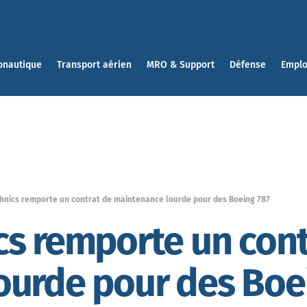
onautique
Transport aérien
MRO & Support
Défense
Emplo
hnics remporte un contrat de maintenance lourde pour des Boeing 787
s remporte un cont
ourde pour des Boe