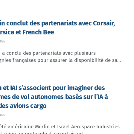
lin conclut des partenariats avec Corsair,
orsica et French Bee
026
n a conclu des partenariats avec plusieurs
ies françaises pour assurer la disponibilité de sa...
n et IAI s’associent pour imaginer des
mes de vol autonomes basés sur l’IA à
des avions cargo
026
été américaine Merlin et Israel Aerospace Industries
nt signé un protocole d'accord visant...