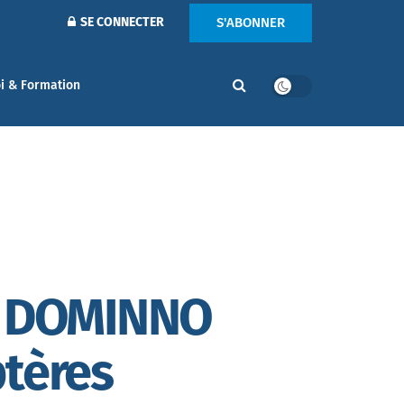
S'ABONNER
SE CONNECTER
i & Formation
ur DOMINNO
ptères