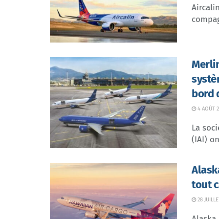
Aircali
compagn
Merli
systè
bord 
4 AOÛT 2
La soci
(IAI) o
Alask
tout 
28 JUILLE
Alaska 