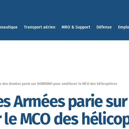
onautique
Transport aérien
MRO & Support
Défense
Emplo
re des Armées parie sur DOMINNO pour améliorer le MCO des hélicoptères
des Armées parie s
 le MCO des hélico