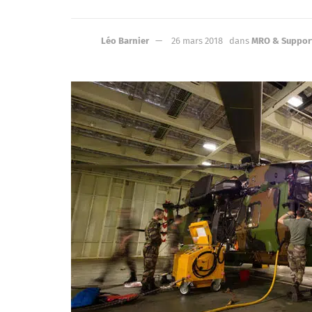
Léo Barnier
26 mars 2018
dans
MRO & Suppor