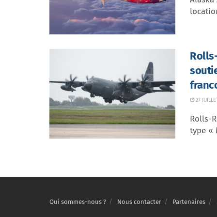
locatio
Rolls
souti
franc
27 JUILLE
Rolls-R
type « 
Qui sommes-nous ?
Nous contacter
Partenaires