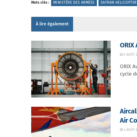
Mots clés :
MINISTÈRE DES ARMÉES
SAFRAN HELICOPTER
À lire également
ORIX 
5 AOÛT 2
ORIX Av
cycle d
Airca
Air C
4 AOÛT 2