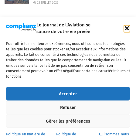
23 JUILLET 2026
Le Journal de l'Aviation se
soucie de votre vie privée
Pour offrir les meilleures expériences, nous utilisons des technologies
Qui sommes-nous ?
Nous contacter
Partenaires
telles que les cookies pour stocker et/ou accéder aux informations des
Mentions légales
CGV
Politique de confidentialité
Cookies
appareils. Le fait de consentir à ces technologies nous permettra de
traiter des données telles que le comportement de navigation ou les ID
uniques sur ce site. Le fait de ne pas consentir ou de retirer son
consentement peut avoir un effet négatif sur certaines caractéristiques et
fonctions.
Copyright © 2025 LE JOURNAL DE L'AVIATION
- tous droits réservés - Le
Journal de l'Aviation, média français de référence couvrant l'actualité de
Accepter
l'industrie aéronautique, l'aviation commerciale, l'aviation d'affaires, les
services MRO et après-vente, le financement et la location d'aéronefs
Refuser
civils, l'aéronautique de défense et l'industrie spatiale. Toute reproduction,
totale ou partielle et sous quelque forme ou support que ce soit, est
interdite sans autorisation écrite spécifique du Journal de l’Aviation.
Gérer les préférences
Politique en matière de
Politique de
Qui sommes-nous