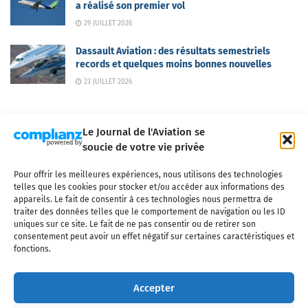
a réalisé son premier vol
29 JUILLET 2026
Dassault Aviation : des résultats semestriels
records et quelques moins bonnes nouvelles
23 JUILLET 2026
Le Journal de l'Aviation se
soucie de votre vie privée
Pour offrir les meilleures expériences, nous utilisons des technologies
Qui sommes-nous ?
Nous contacter
Partenaires
telles que les cookies pour stocker et/ou accéder aux informations des
Mentions légales
CGV
Politique de confidentialité
Cookies
appareils. Le fait de consentir à ces technologies nous permettra de
traiter des données telles que le comportement de navigation ou les ID
uniques sur ce site. Le fait de ne pas consentir ou de retirer son
consentement peut avoir un effet négatif sur certaines caractéristiques et
fonctions.
Copyright © 2025 LE JOURNAL DE L'AVIATION
- tous droits réservés - Le
Journal de l'Aviation, média français de référence couvrant l'actualité de
Accepter
l'industrie aéronautique, l'aviation commerciale, l'aviation d'affaires, les
services MRO et après-vente, le financement et la location d'aéronefs