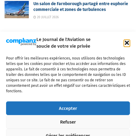
Un salon de Farnborough partagé entre euphorie
commerciale et zones de turbulences
20 JUILLET 2026
Le Journal de l'Aviation se
soucie de votre vie privée
Pour offrir les meilleures expériences, nous utilisons des technologies
Qui sommes-nous ?
Nous contacter
Partenaires
telles que les cookies pour stocker et/ou accéder aux informations des
Mentions légales
CGV
Politique de confidentialité
Cookies
appareils. Le fait de consentir à ces technologies nous permettra de
traiter des données telles que le comportement de navigation ou les ID
uniques sur ce site. Le fait de ne pas consentir ou de retirer son
consentement peut avoir un effet négatif sur certaines caractéristiques et
fonctions.
Copyright © 2025 LE JOURNAL DE L'AVIATION
- tous droits réservés - Le
Journal de l'Aviation, média français de référence couvrant l'actualité de
Accepter
l'industrie aéronautique, l'aviation commerciale, l'aviation d'affaires, les
services MRO et après-vente, le financement et la location d'aéronefs
Refuser
civils, l'aéronautique de défense et l'industrie spatiale. Toute reproduction,
totale ou partielle et sous quelque forme ou support que ce soit, est
interdite sans autorisation écrite spécifique du Journal de l’Aviation.
Gérer les préférences