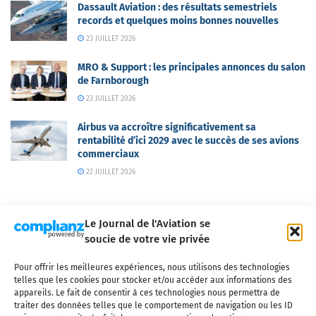
Dassault Aviation : des résultats semestriels
records et quelques moins bonnes nouvelles
23 JUILLET 2026
MRO & Support : les principales annonces du salon
de Farnborough
23 JUILLET 2026
Airbus va accroître significativement sa
rentabilité d’ici 2029 avec le succès de ses avions
commerciaux
22 JUILLET 2026
Le Journal de l'Aviation se
soucie de votre vie privée
Pour offrir les meilleures expériences, nous utilisons des technologies
Qui sommes-nous ?
Nous contacter
Partenaires
telles que les cookies pour stocker et/ou accéder aux informations des
Mentions légales
CGV
Politique de confidentialité
Cookies
appareils. Le fait de consentir à ces technologies nous permettra de
traiter des données telles que le comportement de navigation ou les ID