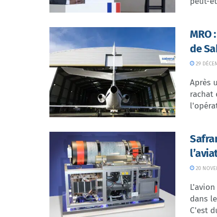
peut-êtr
MRO :
de Sa
29 DÉCE
Après u
rachat 
l'opéra
Safra
l’avi
20 NOVE
L'avion
dans le
C'est du