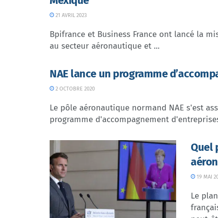
Mexique
21 AVRIL 2023
Bpifrance et Business France ont lancé la m
au secteur aéronautique et ...
NAE lance un programme d’accompa
2 OCTOBRE 2020
Le pôle aéronautique normand NAE s'est ass
programme d'accompagnement d'entreprises s
Quel p
aéron
19 MAI 2
Le plan
françai