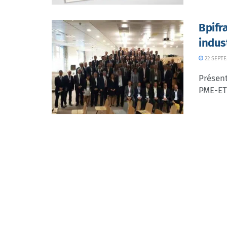
Bpifr
indus
22 SEPT
Présent
PME-ETI