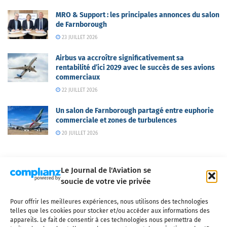
MRO & Support : les principales annonces du salon
de Farnborough
23 JUILLET 2026
Airbus va accroître significativement sa
rentabilité d’ici 2029 avec le succès de ses avions
commerciaux
22 JUILLET 2026
Un salon de Farnborough partagé entre euphorie
commerciale et zones de turbulences
20 JUILLET 2026
Le Journal de l'Aviation se
soucie de votre vie privée
Pour offrir les meilleures expériences, nous utilisons des technologies
Qui sommes-nous ?
Nous contacter
Partenaires
telles que les cookies pour stocker et/ou accéder aux informations des
Mentions légales
CGV
Politique de confidentialité
Cookies
appareils. Le fait de consentir à ces technologies nous permettra de