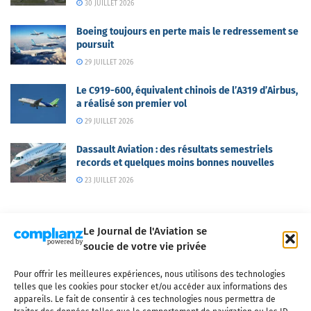
30 JUILLET 2026
Boeing toujours en perte mais le redressement se
poursuit
29 JUILLET 2026
Le C919-600, équivalent chinois de l’A319 d’Airbus,
a réalisé son premier vol
29 JUILLET 2026
Dassault Aviation : des résultats semestriels
records et quelques moins bonnes nouvelles
23 JUILLET 2026
Le Journal de l'Aviation se
soucie de votre vie privée
Pour offrir les meilleures expériences, nous utilisons des technologies
Qui sommes-nous ?
Nous contacter
Partenaires
telles que les cookies pour stocker et/ou accéder aux informations des
Mentions légales
CGV
Politique de confidentialité
Cookies
appareils. Le fait de consentir à ces technologies nous permettra de