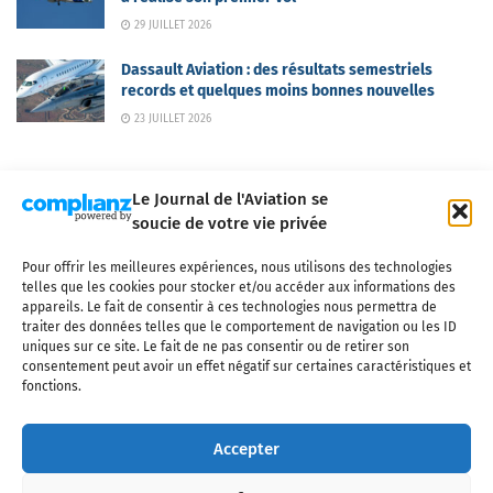
29 JUILLET 2026
Dassault Aviation : des résultats semestriels
records et quelques moins bonnes nouvelles
23 JUILLET 2026
Le Journal de l'Aviation se
soucie de votre vie privée
Pour offrir les meilleures expériences, nous utilisons des technologies
Qui sommes-nous ?
Nous contacter
Partenaires
telles que les cookies pour stocker et/ou accéder aux informations des
Mentions légales
CGV
Politique de confidentialité
Cookies
appareils. Le fait de consentir à ces technologies nous permettra de
traiter des données telles que le comportement de navigation ou les ID
uniques sur ce site. Le fait de ne pas consentir ou de retirer son
consentement peut avoir un effet négatif sur certaines caractéristiques et
fonctions.
Copyright © 2025 LE JOURNAL DE L'AVIATION
- tous droits réservés - Le
Journal de l'Aviation, média français de référence couvrant l'actualité de
Accepter
l'industrie aéronautique, l'aviation commerciale, l'aviation d'affaires, les
services MRO et après-vente, le financement et la location d'aéronefs