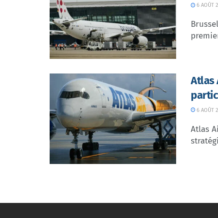
6 AOÛT 2
Brussel
premier
Atlas
parti
6 AOÛT 2
Atlas A
stratég