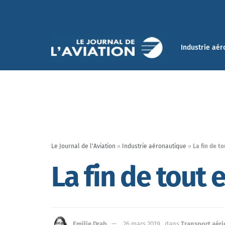
Industrie aér
Le Journal de l'Aviation
»
Industrie aéronautique
»
La fin de t
La fin de tout
Emilie Drab
26 mars 2019
dans
Transport aéri