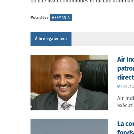
qu’elle avait commandés et qu’elle attendai
Mots clés :
GERMANIA
À lire également
Air I
patro
direc
7 AOÛT 2
Air In
exécuti
La co
fonds