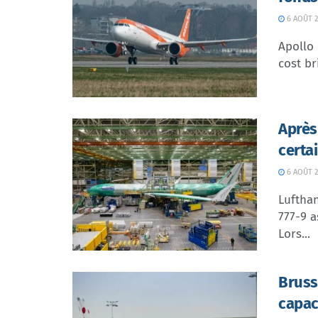
6 AOÛT 2
Apollo
cost br
Après
certa
6 AOÛT 2
Lufthan
777-9 a
Lors...
Bruss
capac