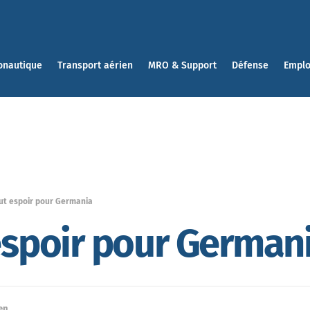
onautique
Transport aérien
MRO & Support
Défense
Emplo
out espoir pour Germania
 espoir pour German
en