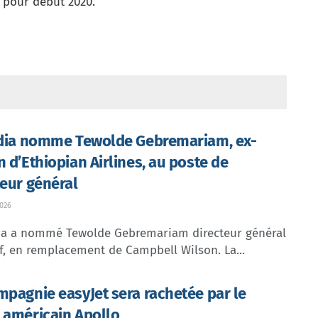
t pour début 2020.
ndia nomme Tewolde Gebremariam, ex-
n d’Ethiopian Airlines, au poste de
teur général
026
dia a nommé Tewolde Gebremariam directeur général
f, en remplacement de Campbell Wilson. La...
mpagnie easyJet sera rachetée par le
 américain Apollo