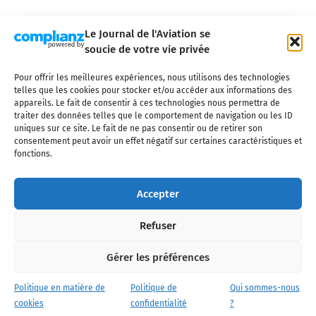
Le Journal de l'Aviation se
soucie de votre vie privée
Pour offrir les meilleures expériences, nous utilisons des technologies
Qui sommes-nous ?
Nous contacter
Partenaires
telles que les cookies pour stocker et/ou accéder aux informations des
Mentions légales
CGV
Politique de confidentialité
Cookies
appareils. Le fait de consentir à ces technologies nous permettra de
traiter des données telles que le comportement de navigation ou les ID
uniques sur ce site. Le fait de ne pas consentir ou de retirer son
consentement peut avoir un effet négatif sur certaines caractéristiques et
fonctions.
Copyright © 2025 LE JOURNAL DE L'AVIATION
- tous droits réservés - Le
Journal de l'Aviation, média français de référence couvrant l'actualité de
Accepter
l'industrie aéronautique, l'aviation commerciale, l'aviation d'affaires, les
services MRO et après-vente, le financement et la location d'aéronefs
Refuser
civils, l'aéronautique de défense et l'industrie spatiale. Toute reproduction,
totale ou partielle et sous quelque forme ou support que ce soit, est
interdite sans autorisation écrite spécifique du Journal de l’Aviation.
Gérer les préférences
Politique en matière de
Politique de
Qui sommes-nous
cookies
confidentialité
?