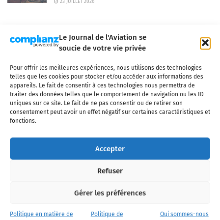
23 JUILLET 2026
Le Journal de l'Aviation se
soucie de votre vie privée
Pour offrir les meilleures expériences, nous utilisons des technologies
Qui sommes-nous ?
Nous contacter
Partenaires
telles que les cookies pour stocker et/ou accéder aux informations des
Mentions légales
CGV
Politique de confidentialité
Cookies
appareils. Le fait de consentir à ces technologies nous permettra de
traiter des données telles que le comportement de navigation ou les ID
uniques sur ce site. Le fait de ne pas consentir ou de retirer son
consentement peut avoir un effet négatif sur certaines caractéristiques et
fonctions.
Copyright © 2025 LE JOURNAL DE L'AVIATION
- tous droits réservés - Le
Journal de l'Aviation, média français de référence couvrant l'actualité de
Accepter
l'industrie aéronautique, l'aviation commerciale, l'aviation d'affaires, les
services MRO et après-vente, le financement et la location d'aéronefs
Refuser
civils, l'aéronautique de défense et l'industrie spatiale. Toute reproduction,
totale ou partielle et sous quelque forme ou support que ce soit, est
interdite sans autorisation écrite spécifique du Journal de l’Aviation.
Gérer les préférences
Politique en matière de
Politique de
Qui sommes-nous