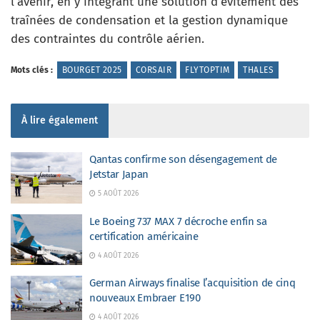
l’avenir, en y intégrant une solution d’évitement des
traînées de condensation et la gestion dynamique
des contraintes du contrôle aérien.
Mots clés :
BOURGET 2025
CORSAIR
FLYTOPTIM
THALES
À lire également
Qantas confirme son désengagement de
Jetstar Japan
5 AOÛT 2026
Le Boeing 737 MAX 7 décroche enfin sa
certification américaine
4 AOÛT 2026
German Airways finalise l’acquisition de cinq
nouveaux Embraer E190
4 AOÛT 2026