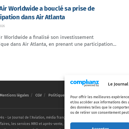
 Air Worldwide a bouclé sa prise de
cipation dans Air Atlanta
026
ir Worldwide a finalisé son investissement
ique dans Air Atlanta, en prenant une participation...
Le Journal
Mentions légales
CGV
Politique de confidentialité
Cookies
Pour offrir les meilleures expérience
et/ou accéder aux informations des a
des données telles que le comporteme
ou de retirer son consentement peut a
vés - Le Journal de l'Aviation, média français de référence couvrant l'actualité de
ffaires, les services MRO et après-vente, le financement et la location d'aéronefs c
Accepter