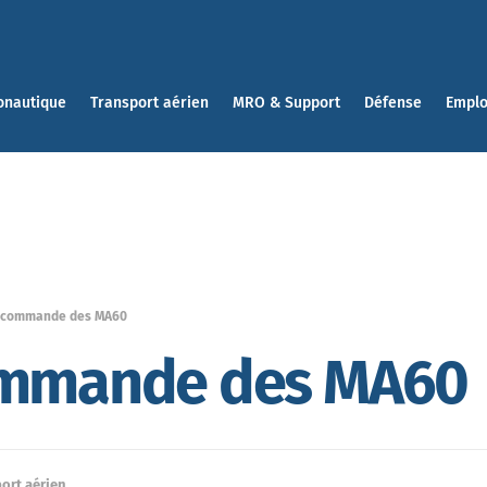
onautique
Transport aérien
MRO & Support
Défense
Emplo
i commande des MA60
commande des MA60
ort aérien