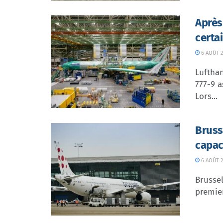
Après
certa
6 AOÛT 2
Lufthan
777-9 a
Lors...
Bruss
capac
6 AOÛT 2
Brussel
premier