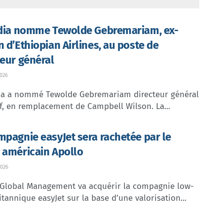
ndia nomme Tewolde Gebremariam, ex-
n d’Ethiopian Airlines, au poste de
teur général
026
dia a nommé Tewolde Gebremariam directeur général
f, en remplacement de Campbell Wilson. La...
mpagnie easyJet sera rachetée par le
 américain Apollo
026
 Global Management va acquérir la compagnie low-
itannique easyJet sur la base d’une valorisation...