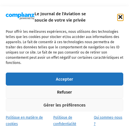
Le Journal de l'Aviation se
soucie de votre vie privée
Pour offrir les meilleures expériences, nous utilisons des technologies
Qui sommes-nous ?
Nous contacter
Partenaires
telles que les cookies pour stocker et/ou accéder aux informations des
Mentions légales
CGV
Politique de confidentialité
Cookies
appareils. Le fait de consentir à ces technologies nous permettra de
traiter des données telles que le comportement de navigation ou les ID
uniques sur ce site. Le fait de ne pas consentir ou de retirer son
consentement peut avoir un effet négatif sur certaines caractéristiques et
fonctions.
Copyright © 2025 LE JOURNAL DE L'AVIATION
- tous droits réservés - Le
Journal de l'Aviation, média français de référence couvrant l'actualité de
Accepter
l'industrie aéronautique, l'aviation commerciale, l'aviation d'affaires, les
services MRO et après-vente, le financement et la location d'aéronefs
Refuser
civils, l'aéronautique de défense et l'industrie spatiale. Toute reproduction,
totale ou partielle et sous quelque forme ou support que ce soit, est
interdite sans autorisation écrite spécifique du Journal de l’Aviation.
Gérer les préférences
Politique en matière de
Politique de
Qui sommes-nous
cookies
confidentialité
?